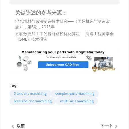
Tag:
5 axis cnc machining
complex parts machining
precision cnc machining
multi-axis machining
以前
下一个