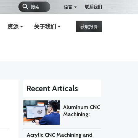
搜索
语言
联系我们
资源
关于我们
获取报价
Recent Articals
Aluminum CNC
Machining:
When Do
Custom Parts
Acrylic CNC Machining and
Require 5-Axis